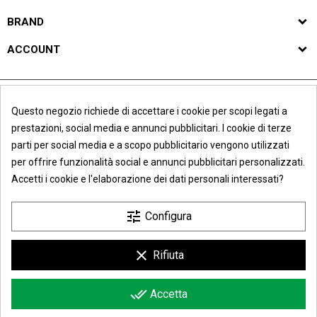
BRAND
ACCOUNT
Questo negozio richiede di accettare i cookie per scopi legati a
prestazioni, social media e annunci pubblicitari. I cookie di terze
parti per social media e a scopo pubblicitario vengono utilizzati
per offrire funzionalità social e annunci pubblicitari personalizzati.
Accetti i cookie e l'elaborazione dei dati personali interessati?
Chiusura Estiva
tune
Configura
Avvisiamo tutti i clienti che per gli ordini on-
Maglificio Liliana di Lorenzoni Andrea & C. s.n.c.
clear
Rifiuta
line effettuati a partire da venerdì 7 Agosto
Sede legale e operativa: Via Madonnina, 18/24 - 25018
2026 fino a lunedì 24 Agosto 2026 saranno
evasi, in ordine di data d'arrivo, a partire da
done_all
Montichiari (BS) - Italy | P.I. e C.F. IT01788840989 | R.E.A.
Accetta
martedì 25 Agosto 2026, causa chiusura
352706
aziendale estiva.