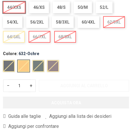
44/XXS
46/XS
48/S
50/M
52/L
54/XL
56/2XL
58/3XL
60/4XL
62/5XL
64/6XL
66/7XL
68/8XL
Colore:
632-Ochre
−
+
AGGIUNGI AL CARRELLO
ACQUISTA ORA
Guida alle taglie
Aggiungi alla lista dei desideri
Aggiungi per confrontare